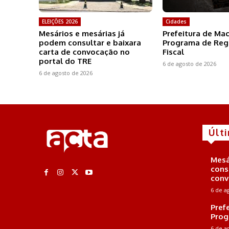
ELEIÇÕES 2026
Cidades
Mesários e mesárias já
Prefeitura de Ma
podem consultar e baixara
Programa de Reg
carta de convocação no
Fiscal
portal do TRE
6 de agosto de 2026
6 de agosto de 2026
Últ
Mesá
cons
conv
6 de a
Pref
Prog
6 de a