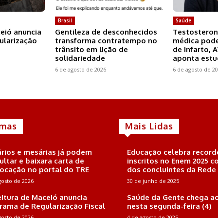
Brasil
Saúde
ceió anuncia
Gentileza de desconhecidos
Testosteron
ularização
transforma contratempo no
médica pode
trânsito em lição de
de infarto, 
solidariedade
aponta est
6 de agosto de 2026
6 de agosto de 2
imas
Mais Lidas
rios e mesárias já podem
Educação celebra record
ultar e baixara carta de
inscritos no Enem 2025 
ocação no portal do TRE
dos concluintes da Rede
gosto de 2026
30 de junho de 2025
eitura de Maceió anuncia
Saúde da Gente chega ao
rama de Regularização Fiscal
nesta segunda-feira (4)
gosto de 2026
4 de agosto de 2025