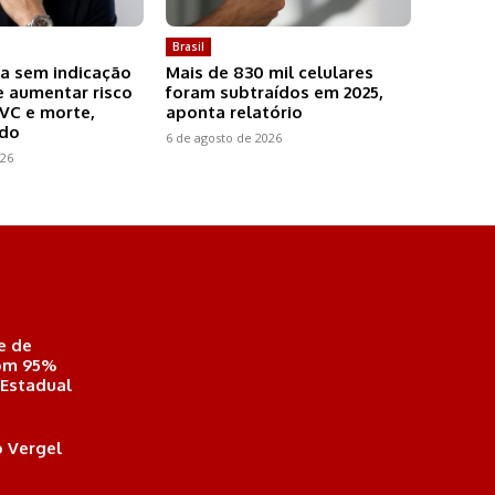
Brasil
a sem indicação
Mais de 830 mil celulares
 aumentar risco
foram subtraídos em 2025,
AVC e morte,
aponta relatório
udo
6 de agosto de 2026
026
e de
com 95%
 Estadual
 Vergel