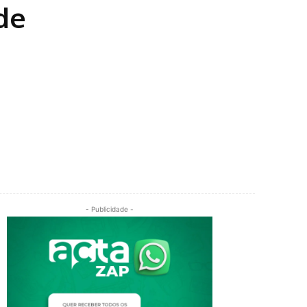
de
o
- Publicidade -