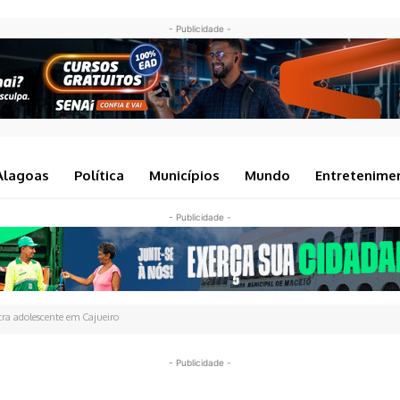
- Publicidade -
Alagoas
Política
Municípios
Mundo
Entretenime
- Publicidade -
ntra adolescente em Cajueiro
- Publicidade -