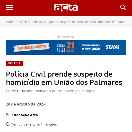
Home
Polícia
Polícia Civil prende suspeito de homicídio em União dos Palmares
- Publicidade -
POLÍCIA
Polícia Civil prende suspeito de
homicídio em União dos Palmares
Crime teria sido motivado por desavenças antigas
28 de agosto de 2025
Por:
Redação Acta
Tempo de leitura:
1
minutos