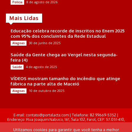
8 de agosto de 2026
Polícia
Mais Lidas
Educação celebra recorde de inscritos no Enem 2025
com 95% dos concluintes da Rede Estadual
30 de junho de 2025
Alagoas
Saúde da Gente chega ao Vergel nesta segunda-
feira (4)
4 de agosto de 2025
Saúde
VÍDEOS mostram tamanho do incêndio que atinge
fábrica na parte alta de Maceió
10 de outubro de 2025
Alagoas
E-mail: contato@portalacta.com | Telefone: 82 99669-5352 |
Endereço: Rua Joaquim Nabuco, 161, Sala 102, Farol, CEP: 57.051-410,
Maceió, Alagoas . Responsável Técnico: Derek Gustavo de Morais
Pereira
Utilizamos cookies para garantir que você tenha a melhor