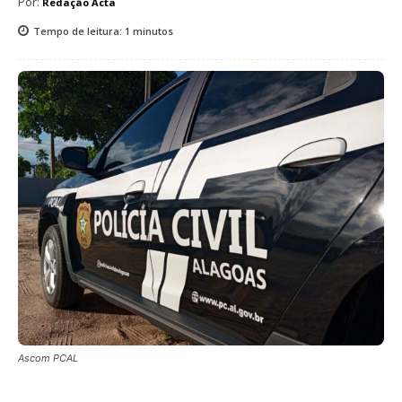
Por:
Redação Acta
Tempo de leitura:
1
minutos
Ascom PCAL