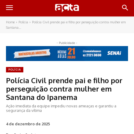
Home
Polícia
Polícia Civil prende pai e filho por perseguição contra mulher em
Santana...
- Publicidade -
POLÍCIA
Polícia Civil prende pai e filho por
perseguição contra mulher em
Santana do Ipanema
Ação imediata da equipe impediu novas ameaças e garantiu a
segurança da vítima
4 de dezembro de 2025