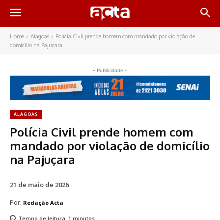
Home
Alagoas
Polícia Civil prende homem com mandado por violação de
domicílio na Pajuçara
- Publicidade -
ALAGOAS
Polícia Civil prende homem com
mandado por violação de domicílio
na Pajuçara
21 de maio de 2026
Por:
Redação Acta
Tempo de leitura:
1
minutos