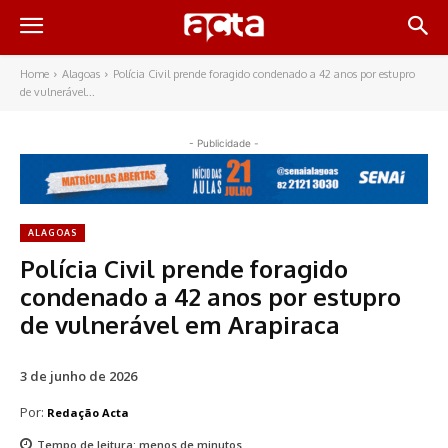
Home
Alagoas
Polícia Civil prende foragido condenado a 42 anos por estupro
de vulnerável...
- Publicidade -
ALAGOAS
Polícia Civil prende foragido
condenado a 42 anos por estupro
de vulnerável em Arapiraca
3 de junho de 2026
Por:
Redação Acta
Tempo de leitura:
menos de
minutos