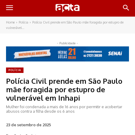
Home
Polícia
Polícia Civil prende em São Paulo mãe foragida por estupro de
vulnerável...
- Publicidade -
POLÍCIA
Polícia Civil prende em São Paulo
mãe foragida por estupro de
vulnerável em Inhapi
Mulher foi condenada a mais de 16 anos por permitir e acobertar
abusos contra a filha desde os 6 anos
23 de setembro de 2025