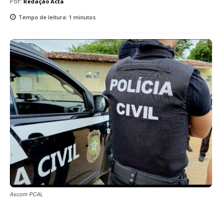
Por:
Redação Acta
Tempo de leitura:
1
minutos
Ascom PCAL