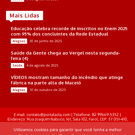
Mais Lidas
Educação celebra recorde de inscritos no Enem 2025
com 95% dos concluintes da Rede Estadual
30 de junho de 2025
Alagoas
Saúde da Gente chega ao Vergel nesta segunda-
feira (4)
4 de agosto de 2025
Saúde
VÍDEOS mostram tamanho do incêndio que atinge
fábrica na parte alta de Maceió
10 de outubro de 2025
Alagoas
E-mail: contato@portalacta.com | Telefone: 82 99669-5352 |
Endereço: Rua Joaquim Nabuco, 161, Sala 102, Farol, CEP: 57.051-410,
Maceió, Alagoas . Responsável Técnico: Derek Gustavo de Morais
Pereira
Utilizamos cookies para garantir que você tenha a melhor