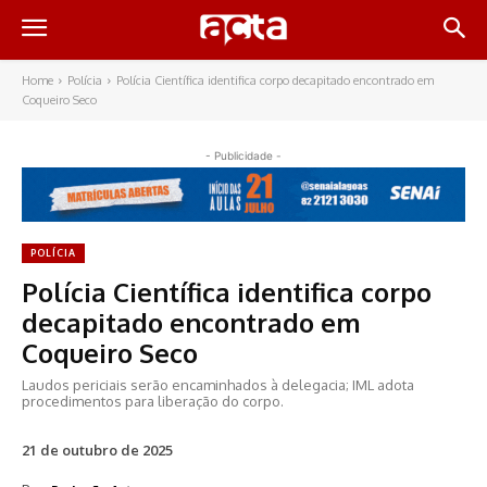
Home
Polícia
Polícia Científica identifica corpo decapitado encontrado em
Coqueiro Seco
- Publicidade -
POLÍCIA
Polícia Científica identifica corpo
decapitado encontrado em
Coqueiro Seco
Laudos periciais serão encaminhados à delegacia; IML adota
procedimentos para liberação do corpo.
21 de outubro de 2025