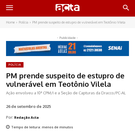
Home
Polícia
PM prende suspeito de estupro de vulnerável em Teotônio Vilela
- Publicidade -
POLÍCIA
PM prende suspeito de estupro de
vulnerável em Teotônio Vilela
Ação envolveu a 10ª CPM/I e a Seção de Capturas da Dracco/PC-AL
26 de setembro de 2025
Por:
Redação Acta
Tempo de leitura:
menos de
minutos