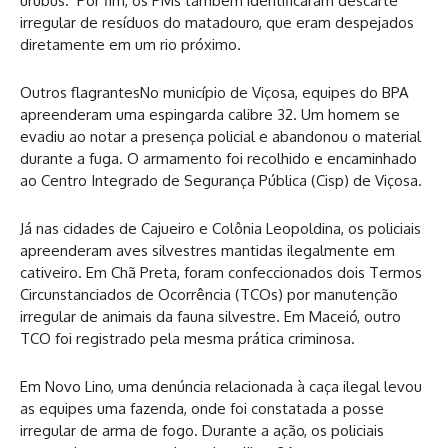
urubus. Por fim, os PMs também identificaram descarte
irregular de resíduos do matadouro, que eram despejados
diretamente em um rio próximo.
Outros flagrantesNo município de Viçosa, equipes do BPA
apreenderam uma espingarda calibre 32. Um homem se
evadiu ao notar a presença policial e abandonou o material
durante a fuga. O armamento foi recolhido e encaminhado
ao Centro Integrado de Segurança Pública (Cisp) de Viçosa.
Já nas cidades de Cajueiro e Colônia Leopoldina, os policiais
apreenderam aves silvestres mantidas ilegalmente em
cativeiro. Em Chã Preta, foram confeccionados dois Termos
Circunstanciados de Ocorrência (TCOs) por manutenção
irregular de animais da fauna silvestre. Em Maceió, outro
TCO foi registrado pela mesma prática criminosa.
Em Novo Lino, uma denúncia relacionada à caça ilegal levou
as equipes uma fazenda, onde foi constatada a posse
irregular de arma de fogo. Durante a ação, os policiais