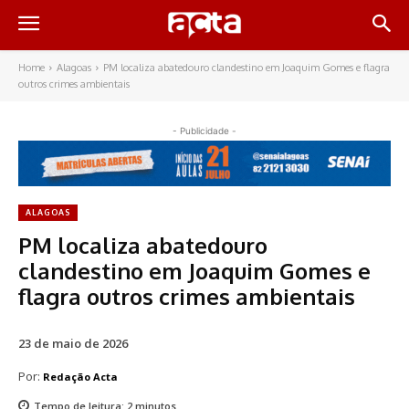
Home
Alagoas
PM localiza abatedouro clandestino em Joaquim Gomes e flagra
outros crimes ambientais
- Publicidade -
ALAGOAS
PM localiza abatedouro
clandestino em Joaquim Gomes e
flagra outros crimes ambientais
23 de maio de 2026
Por:
Redação Acta
Tempo de leitura:
2
minutos