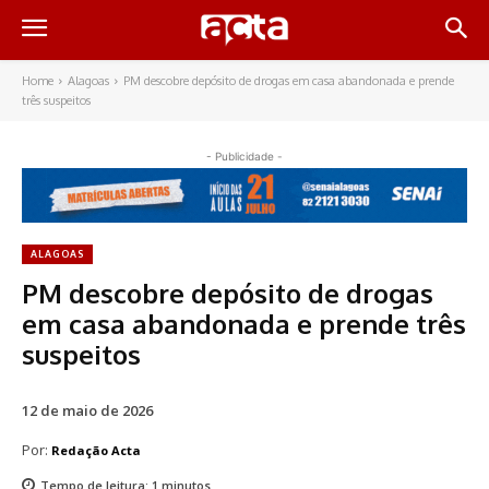
Home
Alagoas
PM descobre depósito de drogas em casa abandonada e prende
três suspeitos
- Publicidade -
ALAGOAS
PM descobre depósito de drogas
em casa abandonada e prende três
suspeitos
12 de maio de 2026
Por:
Redação Acta
Tempo de leitura:
1
minutos