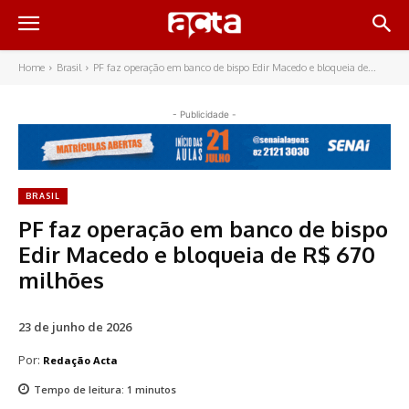
Home
Brasil
PF faz operação em banco de bispo Edir Macedo e bloqueia de...
- Publicidade -
BRASIL
PF faz operação em banco de bispo
Edir Macedo e bloqueia de R$ 670
milhões
23 de junho de 2026
Por:
Redação Acta
Tempo de leitura:
1
minutos