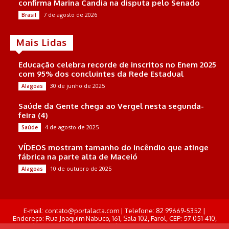
confirma Marina Candia na disputa pelo Senado
7 de agosto de 2026
Brasil
Mais Lidas
Educação celebra recorde de inscritos no Enem 2025
com 95% dos concluintes da Rede Estadual
30 de junho de 2025
Alagoas
Saúde da Gente chega ao Vergel nesta segunda-
feira (4)
4 de agosto de 2025
Saúde
VÍDEOS mostram tamanho do incêndio que atinge
fábrica na parte alta de Maceió
10 de outubro de 2025
Alagoas
E-mail: contato@portalacta.com | Telefone: 82 99669-5352 |
Endereço: Rua Joaquim Nabuco, 161, Sala 102, Farol, CEP: 57.051-410,
Maceió, Alagoas . Responsável Técnico: Derek Gustavo de Morais