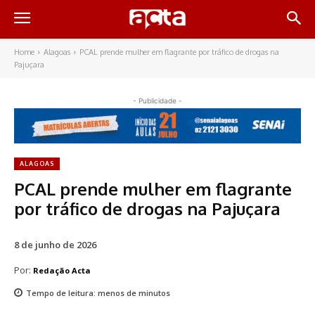
Home
Alagoas
PCAL prende mulher em flagrante por tráfico de drogas na
Pajuçara
- Publicidade -
ALAGOAS
PCAL prende mulher em flagrante
por tráfico de drogas na Pajuçara
8 de junho de 2026
Por:
Redação Acta
Tempo de leitura:
menos de
minutos