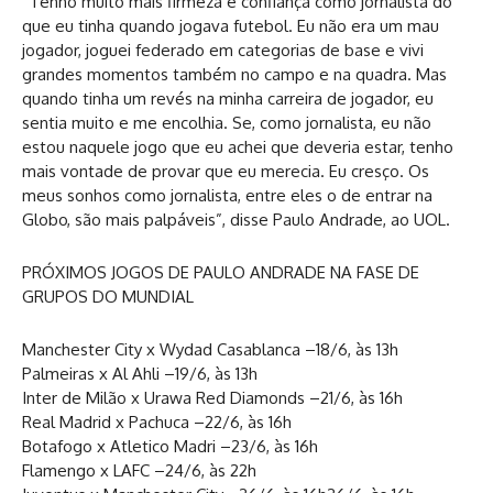
“Tenho muito mais firmeza e confiança como jornalista do
que eu tinha quando jogava futebol. Eu não era um mau
jogador, joguei federado em categorias de base e vivi
grandes momentos também no campo e na quadra. Mas
quando tinha um revés na minha carreira de jogador, eu
sentia muito e me encolhia. Se, como jornalista, eu não
estou naquele jogo que eu achei que deveria estar, tenho
mais vontade de provar que eu merecia. Eu cresço. Os
meus sonhos como jornalista, entre eles o de entrar na
Globo, são mais palpáveis”, disse Paulo Andrade, ao UOL.
PRÓXIMOS JOGOS DE PAULO ANDRADE NA FASE DE
GRUPOS DO MUNDIAL
Manchester City x Wydad Casablanca –18/6, às 13h
Palmeiras x Al Ahli –19/6, às 13h
Inter de Milão x Urawa Red Diamonds –21/6, às 16h
Real Madrid x Pachuca –22/6, às 16h
Botafogo x Atletico Madri –23/6, às 16h
Flamengo x LAFC –24/6, às 22h