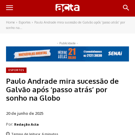
Home
Esportes
Paulo Andrade mira sucessão de Galvão após 'passo atrás' por
sonho na...
- Publicidade -
ESPORTES
Paulo Andrade mira sucessão de
Galvão após ‘passo atrás’ por
sonho na Globo
20 de junho de 2025
Por:
Redação Acta
Tempo de leitura:
6
minutos