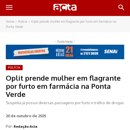
Home
Polícia
Oplit prende mulher em flagrante por furto em farmácia na
Ponta Verde
- Publicidade -
POLÍCIA
Oplit prende mulher em flagrante
por furto em farmácia na Ponta
Verde
Suspeita já possui diversas passagens por furto e tráfico de drogas
20 de outubro de 2025
Por:
Redação Acta