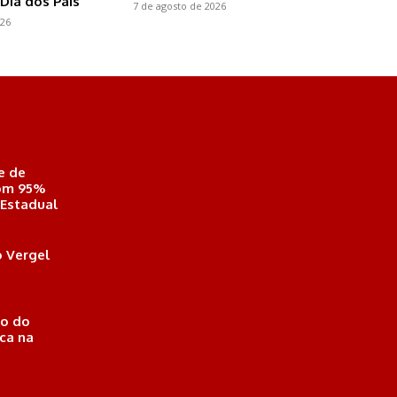
Dia dos Pais
7 de agosto de 2026
026
e de
com 95%
 Estadual
 Vergel
o do
ica na