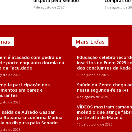
disputa pelo Senado
compras do 
7 de agosto de 2026
7 de agosto de 2
imas
Mais Lidas
m é atacado com pedra de
Educação celebra record
de porte enquanto dormia na
inscritos no Enem 2025 
a da Faculdade
dos concluintes da Rede
gosto de 2026
30 de junho de 2025
amplia participação nos
Saúde da Gente chega ao
mentos em bares e
nesta segunda-feira (4)
aurantes
4 de agosto de 2025
gosto de 2026
VÍDEOS mostram tamanh
 saída de Alfredo Gaspar,
incêndio que atinge fábr
io Bolsonaro confirma Marina
parte alta de Maceió
ia na disputa pelo Senado
10 de outubro de 2025
gosto de 2026