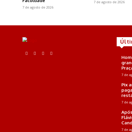
Faculdade
7 de agosto de 2026
7 de agosto de 2026
Últ
Home
gran
Praç
7 de a
Pix 
paga
rest
7 de a
Após
Fláv
Cand
7 de a