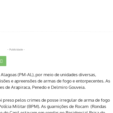
- Publicidade -
e Alagoas (PM-AL), por meio de unidades diversas,
isões e apreensões de armas de fogo e entorpecentes. As
des de Arapiraca, Penedo e Delmiro Gouveia.
i preso pelos crimes de posse irregular de arma de fogo
 Polícia Militar (BPM). As guarnições de Rocam (Rondas
e do Canil estavam em rondas no Residencial Brisa do