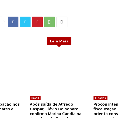
Leia Mais
Brasil
Cidades
ipação nos
Após saída de Alfredo
Procon inten
ares e
Gaspar, Flávio Bolsonaro
fiscalização
confirma Marina Candia na
orienta con