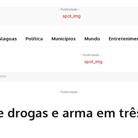
- Publicidade -
Alagoas
Política
Municípios
Mundo
Entretenime
- Publicidade -
erior
- Publicidade -
 drogas e arma em trê