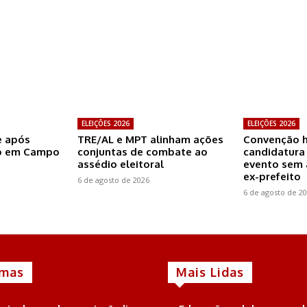
ELEIÇÕES 2026
ELEIÇÕES 2026
e após
TRE/AL e MPT alinham ações
Convenção 
to em Campo
conjuntas de combate ao
candidatura
assédio eleitoral
evento sem 
ex-prefeito
6 de agosto de 2026
6 de agosto de 2
imas
Mais Lidas