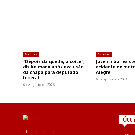
Alagoas
Cidades
“Depois da queda, o coice”,
Jovem não resist
diz Kelmann após exclusão
acidente de mo
da chapa para deputado
Alegre
federal
6 de agosto de 2026
6 de agosto de 2026
Últ