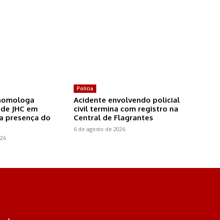
Polícia
homologa
Acidente envolvendo policial
 de JHC em
civil termina com registro na
a presença do
Central de Flagrantes
6 de agosto de 2026
026