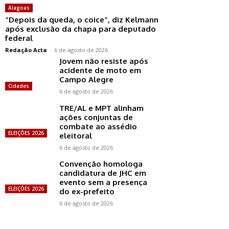
Alagoas
“Depois da queda, o coice”, diz Kelmann
após exclusão da chapa para deputado
federal
Redação Acta
-
6 de agosto de 2026
Jovem não resiste após
acidente de moto em
Campo Alegre
Cidades
6 de agosto de 2026
TRE/AL e MPT alinham
ações conjuntas de
combate ao assédio
ELEIÇÕES 2026
eleitoral
6 de agosto de 2026
Convenção homologa
candidatura de JHC em
evento sem a presença
ELEIÇÕES 2026
do ex-prefeito
6 de agosto de 2026