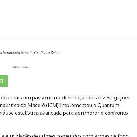
va ferramenta tecnológica Pedro Sales
- Publicidade -
L) deu mais um passo na modernização das investigações
minalística de Maceió (ICM) implementou o Quantum,
nálise estatística avançada para aprimorar o confronto
r a elucidação de crimes cometidos com armas de fogo