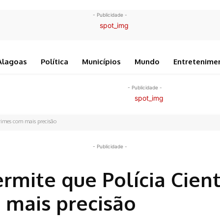
- Publicidade -
Alagoas
Política
Municípios
Mundo
Entretenime
- Publicidade -
crimes com mais precisão
- Publicidade -
mite que Polícia Cient
 mais precisão