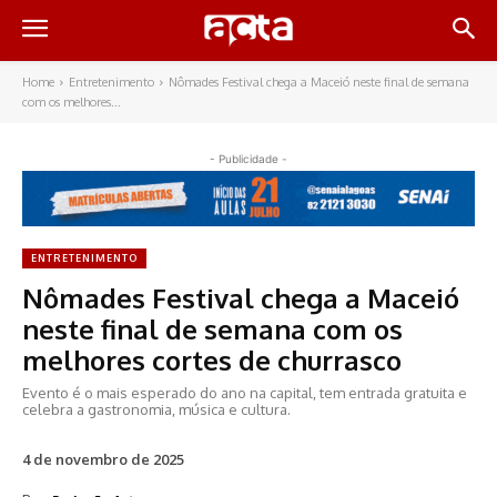
Home
Entretenimento
Nômades Festival chega a Maceió neste final de semana
com os melhores...
- Publicidade -
ENTRETENIMENTO
Nômades Festival chega a Maceió
neste final de semana com os
melhores cortes de churrasco
Evento é o mais esperado do ano na capital, tem entrada gratuita e
celebra a gastronomia, música e cultura.
4 de novembro de 2025