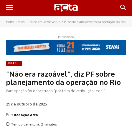
Home
Brasil
"Não era razoável", diz PF sobre planejamento da operação no Rio
- Publicidade -
BRASIL
“Não era razoável”, diz PF sobre
planejamento da operação no Rio
Participação foi descartada "por falta de atribuição legal".
29 de outubro de 2025
Por:
Redação Acta
Tempo de leitura:
2
minutos