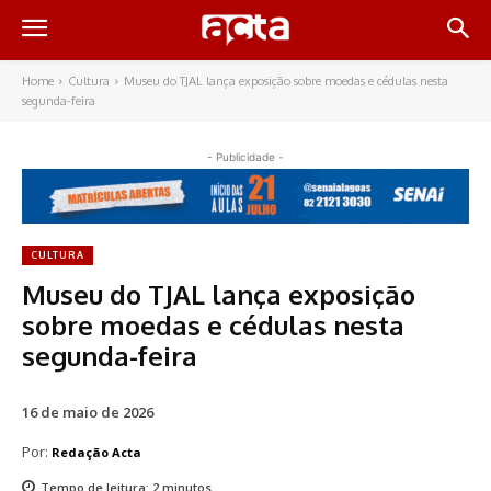
Home
Cultura
Museu do TJAL lança exposição sobre moedas e cédulas nesta
segunda-feira
- Publicidade -
CULTURA
Museu do TJAL lança exposição
sobre moedas e cédulas nesta
segunda-feira
16 de maio de 2026
Por:
Redação Acta
Tempo de leitura:
2
minutos