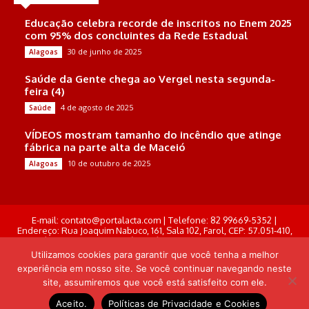
Educação celebra recorde de inscritos no Enem 2025
com 95% dos concluintes da Rede Estadual
30 de junho de 2025
Alagoas
Saúde da Gente chega ao Vergel nesta segunda-
feira (4)
4 de agosto de 2025
Saúde
VÍDEOS mostram tamanho do incêndio que atinge
fábrica na parte alta de Maceió
10 de outubro de 2025
Alagoas
E-mail: contato@portalacta.com | Telefone: 82 99669-5352 |
Endereço: Rua Joaquim Nabuco, 161, Sala 102, Farol, CEP: 57.051-410,
Maceió, Alagoas . Responsável Técnico: Derek Gustavo de Morais
Pereira
Utilizamos cookies para garantir que você tenha a melhor
experiência em nosso site. Se você continuar navegando neste
© Portal Acta - 2025-2026.
site, assumiremos que você está satisfeito com ele.
Desenvolvido por: Arthur Almeida
Aceito.
Políticas de Privacidade e Cookies