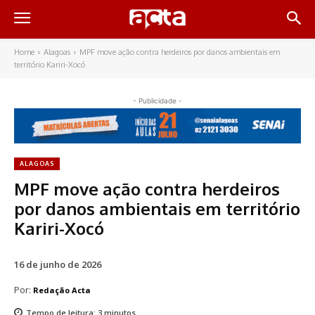
Home
Alagoas
MPF move ação contra herdeiros por danos ambientais em
território Kariri-Xocó
- Publicidade -
ALAGOAS
MPF move ação contra herdeiros
por danos ambientais em território
Kariri-Xocó
16 de junho de 2026
Por:
Redação Acta
Tempo de leitura:
3
minutos