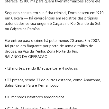
oferece R$ 100 mil para quem tiver informações sobre ele.
Segundo consta em sua ficha criminal, Doca nasceu em 1970
em Caiçara — há divergências em registros das próprias
autoridades se sua origem é Caiçara no Rio Grande do Sul
ou Caiçara na Paraíba.
Ele entrou para o crime há pelo menos 20 anos. Em 2007,
foi preso em flagrante por porte de arma e tráfico de
drogas, na Vila da Penha, Zona Norte do Rio.
BALANÇO DA OPERAÇÃO
• 121 mortes, sendo 117 suspeitos e 4 policiais
• 113 presos, sendo 33 de outros estados, como Amazonas,
Bahia, Ceará, Pará e Pernambuco
• 10 menores infratores apreendidos
• 91 fuzis, 26 pistolas, 1 revólver apreendidos