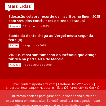
Mais Lidas
Educação celebra recorde de inscritos no Enem 2025
com 95% dos concluintes da Rede Estadual
30 de junho de 2025
Alagoas
Saúde da Gente chega ao Vergel nesta segunda-
feira (4)
4 de agosto de 2025
Saúde
VÍDEOS mostram tamanho do incêndio que atinge
fábrica na parte alta de Maceió
10 de outubro de 2025
Alagoas
E-mail: contato@portalacta.com | Telefone: 82 99669-5352 |
Endereço: Rua Joaquim Nabuco, 161, Sala 102, Farol, CEP: 57.051-410,
Maceió, Alagoas . Responsável Técnico: Derek Gustavo de Morais
Pereira
Utilizamos cookies para garantir que você tenha a melhor
experiência em nosso site. Se você continuar navegando neste
© Portal Acta - 2025-2026.
site, assumiremos que você está satisfeito com ele.