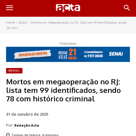
Home
Brasil
Mortos em megaoperação no RJ: lista tem 99 identificados, sendo
78 com...
- Publicidade -
BRASIL
Mortos em megaoperação no RJ:
lista tem 99 identificados, sendo
78 com histórico criminal
31 de outubro de 2025
Por:
Redação Acta
Tempo de leitura:
6
minutos