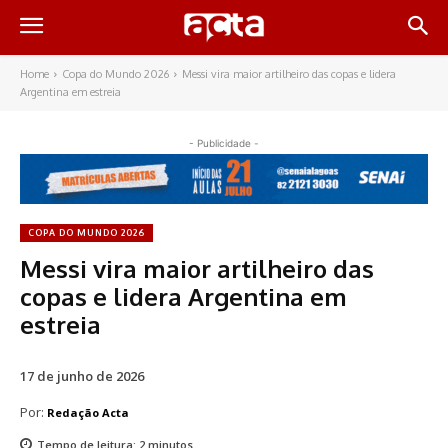
Home
Copa do Mundo 2026
Messi vira maior artilheiro das copas e lidera
Argentina em estreia
- Publicidade -
COPA DO MUNDO 2026
Messi vira maior artilheiro das
copas e lidera Argentina em
estreia
17 de junho de 2026
Por:
Redação Acta
Tempo de leitura:
2
minutos