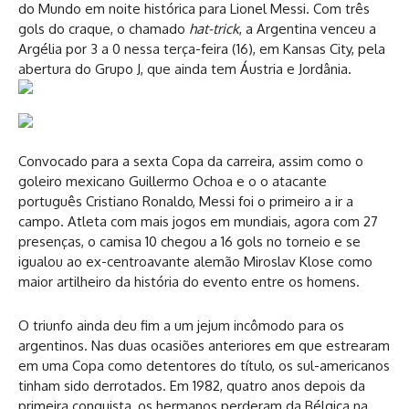
do Mundo em noite histórica para Lionel Messi. Com três
gols do craque, o chamado
hat-trick
, a Argentina venceu a
Argélia por 3 a 0 nessa terça-feira (16), em Kansas City, pela
abertura do Grupo J, que ainda tem Áustria e Jordânia.
Convocado para a sexta Copa da carreira, assim como o
goleiro mexicano Guillermo Ochoa e o o atacante
português Cristiano Ronaldo, Messi foi o primeiro a ir a
campo. Atleta com mais jogos em mundiais, agora com 27
presenças, o camisa 10 chegou a 16 gols no torneio e se
igualou ao ex-centroavante alemão Miroslav Klose como
maior artilheiro da história do evento entre os homens.
O triunfo ainda deu fim a um jejum incômodo para os
argentinos. Nas duas ocasiões anteriores em que estrearam
em uma Copa como detentores do título, os sul-americanos
tinham sido derrotados. Em 1982, quatro anos depois da
primeira conquista, os hermanos perderam da Bélgica na