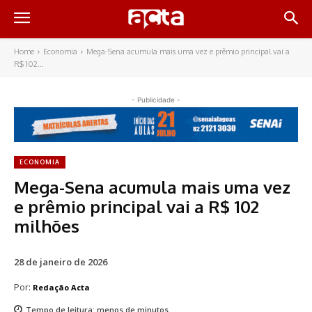
Home
Economia
Mega-Sena acumula mais uma vez e prêmio principal vai a
R$ 102...
- Publicidade -
ECONOMIA
Mega-Sena acumula mais uma vez
e prêmio principal vai a R$ 102
milhões
28 de janeiro de 2026
Por:
Redação Acta
Tempo de leitura:
menos de
minutos