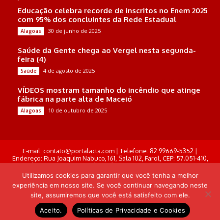
Educação celebra recorde de inscritos no Enem 2025
com 95% dos concluintes da Rede Estadual
30 de junho de 2025
Alagoas
Saúde da Gente chega ao Vergel nesta segunda-
feira (4)
4 de agosto de 2025
Saúde
VÍDEOS mostram tamanho do incêndio que atinge
fábrica na parte alta de Maceió
10 de outubro de 2025
Alagoas
E-mail: contato@portalacta.com | Telefone: 82 99669-5352 |
Endereço: Rua Joaquim Nabuco, 161, Sala 102, Farol, CEP: 57.051-410,
Maceió, Alagoas . Responsável Técnico: Derek Gustavo de Morais
Pereira
Utilizamos cookies para garantir que você tenha a melhor
experiência em nosso site. Se você continuar navegando neste
© Portal Acta - 2025-2026.
site, assumiremos que você está satisfeito com ele.
Desenvolvido por: Arthur Almeida
Aceito.
Políticas de Privacidade e Cookies