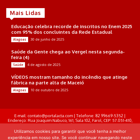
Mais Lidas
Educação celebra recorde de inscritos no Enem 2025
com 95% dos concluintes da Rede Estadual
30 de junho de 2025
Alagoas
Saúde da Gente chega ao Vergel nesta segunda-
feira (4)
4 de agosto de 2025
Saúde
VÍDEOS mostram tamanho do incêndio que atinge
fábrica na parte alta de Maceió
10 de outubro de 2025
Alagoas
E-mail: contato@portalacta.com | Telefone: 82 99669-5352 |
Endereço: Rua Joaquim Nabuco, 161, Sala 102, Farol, CEP: 57.051-410,
Maceió, Alagoas . Responsável Técnico: Derek Gustavo de Morais
Pereira
Utilizamos cookies para garantir que você tenha a melhor
experiência em nosso site. Se você continuar navegando neste