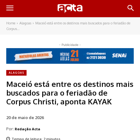
Home
Alagoas
Maceió está entre os destinos mais buscados para o feriadão de
Corpus...
- Publicidade -
ALAGOAS
Maceió está entre os destinos mais
buscados para o feriadão de
Corpus Christi, aponta KAYAK
20 de maio de 2026
Por:
Redação Acta
Tempo de leitura:
2
minutos