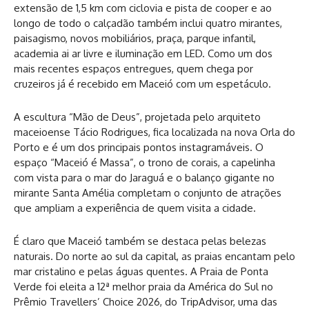
extensão de 1,5 km com ciclovia e pista de cooper e ao
longo de todo o calçadão também inclui quatro mirantes,
paisagismo, novos mobiliários, praça, parque infantil,
academia ai ar livre e iluminação em LED. Como um dos
mais recentes espaços entregues, quem chega por
cruzeiros já é recebido em Maceió com um espetáculo.
A escultura “Mão de Deus”, projetada pelo arquiteto
maceioense Tácio Rodrigues, fica localizada na nova Orla do
Porto e é um dos principais pontos instagramáveis. O
espaço “Maceió é Massa”, o trono de corais, a capelinha
com vista para o mar do Jaraguá e o balanço gigante no
mirante Santa Amélia completam o conjunto de atrações
que ampliam a experiência de quem visita a cidade.
É claro que Maceió também se destaca pelas belezas
naturais. Do norte ao sul da capital, as praias encantam pelo
mar cristalino e pelas águas quentes. A Praia de Ponta
Verde foi eleita a 12ª melhor praia da América do Sul no
Prêmio Travellers’ Choice 2026, do TripAdvisor, uma das