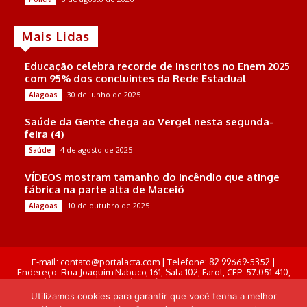
Mais Lidas
Educação celebra recorde de inscritos no Enem 2025
com 95% dos concluintes da Rede Estadual
30 de junho de 2025
Alagoas
Saúde da Gente chega ao Vergel nesta segunda-
feira (4)
4 de agosto de 2025
Saúde
VÍDEOS mostram tamanho do incêndio que atinge
fábrica na parte alta de Maceió
10 de outubro de 2025
Alagoas
E-mail: contato@portalacta.com | Telefone: 82 99669-5352 |
Endereço: Rua Joaquim Nabuco, 161, Sala 102, Farol, CEP: 57.051-410,
Maceió, Alagoas . Responsável Técnico: Derek Gustavo de Morais
Pereira
Utilizamos cookies para garantir que você tenha a melhor