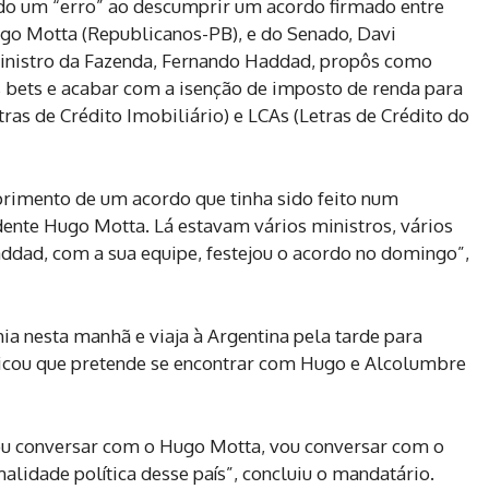
do um “erro” ao descumprir um acordo firmado entre
go Motta (Republicanos-PB), e do Senado, Davi
ministro da Fazenda, Fernando Haddad, propôs como
s bets e acabar com a isenção de imposto de renda para
tras de Crédito Imobiliário) e LCAs (Letras de Crédito do
primento de um acordo que tinha sido feito num
dente Hugo Motta. Lá estavam vários ministros, vários
dad, com a sua equipe, festejou o acordo no domingo”,
a nesta manhã e viaja à Argentina pela tarde para
nicou que pretende se encontrar com Hugo e Alcolumbre
ou conversar com o Hugo Motta, vou conversar com o
lidade política desse país”, concluiu o mandatário.