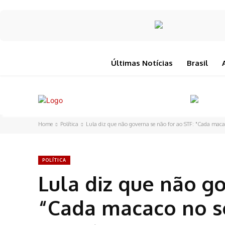
Últimas Notícias
Brasil
Home
Política
Lula diz que não governa se não for ao STF: "Cada macac
POLÍTICA
Lula diz que não go
“Cada macaco no s