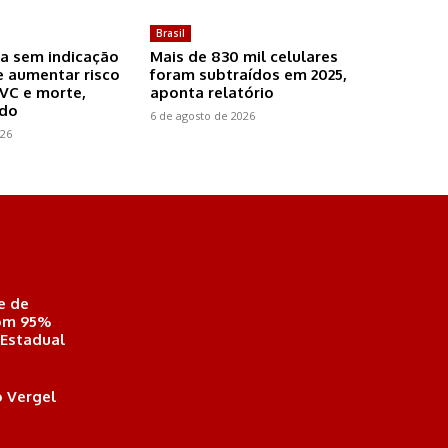
Brasil
a sem indicação
Mais de 830 mil celulares
 aumentar risco
foram subtraídos em 2025,
AVC e morte,
aponta relatório
udo
6 de agosto de 2026
026
e de
com 95%
 Estadual
 Vergel