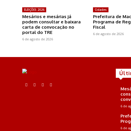
ELEIÇÕES 2026
Cidades
Mesários e mesárias já
Prefeitura de Ma
podem consultar e baixara
Programa de Reg
carta de convocação no
Fiscal
portal do TRE
6 de agosto de 2026
6 de agosto de 2026
Últ
Mesá
cons
conv
6 de a
Pref
Prog
6 de a