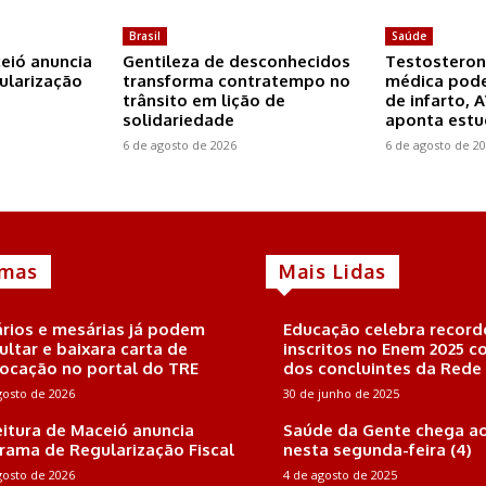
Brasil
Saúde
ceió anuncia
Gentileza de desconhecidos
Testosteron
ularização
transforma contratempo no
médica pode
trânsito em lição de
de infarto, 
solidariedade
aponta est
6 de agosto de 2026
6 de agosto de 2
imas
Mais Lidas
rios e mesárias já podem
Educação celebra record
ultar e baixara carta de
inscritos no Enem 2025 
ocação no portal do TRE
dos concluintes da Rede
gosto de 2026
30 de junho de 2025
eitura de Maceió anuncia
Saúde da Gente chega ao
rama de Regularização Fiscal
nesta segunda-feira (4)
gosto de 2026
4 de agosto de 2025