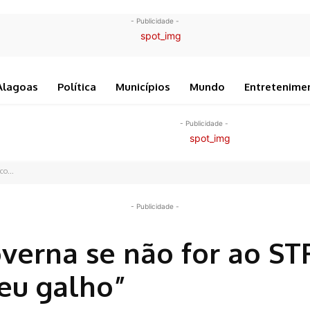
- Publicidade -
Alagoas
Política
Municípios
Mundo
Entretenime
- Publicidade -
o...
- Publicidade -
verna se não for ao STF
eu galho”