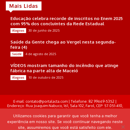
Mais Lidas
Educação celebra recorde de inscritos no Enem 2025
com 95% dos concluintes da Rede Estadual
30 de junho de 2025
Alagoas
Saúde da Gente chega ao Vergel nesta segunda-
feira (4)
4 de agosto de 2025
Saúde
VÍDEOS mostram tamanho do incêndio que atinge
fábrica na parte alta de Maceió
10 de outubro de 2025
Alagoas
E-mail: contato@portalacta.com | Telefone: 82 99669-5352 |
Endereço: Rua Joaquim Nabuco, 161, Sala 102, Farol, CEP: 57.051-410,
Maceió, Alagoas . Responsável Técnico: Derek Gustavo de Morais
Pereira
Utilizamos cookies para garantir que você tenha a melhor
experiência em nosso site. Se você continuar navegando neste
© Portal Acta - 2025-2026.
site, assumiremos que você está satisfeito com ele.