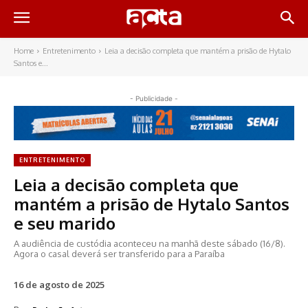
Home
Entretenimento
Leia a decisão completa que mantém a prisão de Hytalo
Santos e...
- Publicidade -
ENTRETENIMENTO
Leia a decisão completa que
mantém a prisão de Hytalo Santos
e seu marido
A audiência de custódia aconteceu na manhã deste sábado (16/8).
Agora o casal deverá ser transferido para a Paraíba
16 de agosto de 2025