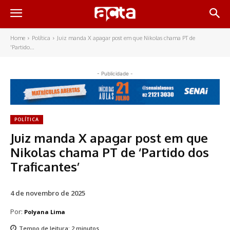
Home
Política
Juiz manda X apagar post em que Nikolas chama PT de
'Partido...
- Publicidade -
POLÍTICA
Juiz manda X apagar post em que
Nikolas chama PT de ‘Partido dos
Traficantes’
4 de novembro de 2025
Por:
Polyana Lima
Tempo de leitura:
2
minutos