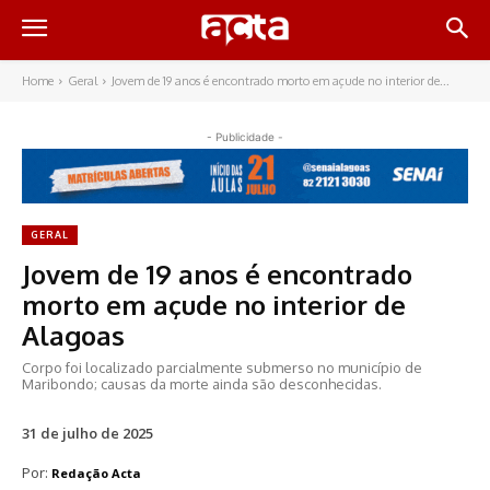
Home
Geral
Jovem de 19 anos é encontrado morto em açude no interior de...
- Publicidade -
GERAL
Jovem de 19 anos é encontrado
morto em açude no interior de
Alagoas
Corpo foi localizado parcialmente submerso no município de
Maribondo; causas da morte ainda são desconhecidas.
31 de julho de 2025
Por:
Redação Acta