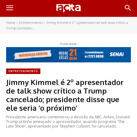
Home
Entretenimento
Jimmy Kimmel é 2º apresentador de talk show crítico a
Trump cancelado;...
- Publicidade -
ENTRETENIMENTO
Jimmy Kimmel é 2º apresentador
de talk show crítico a Trump
cancelado; presidente disse que
ele seria ‘o próximo’
Presidente americano comemorou a decisão da ABC. Antes, Donald
Trump já tinha ameaçado o apresentador, quando programa 'The
Late Show', apresentado por Stephen Colbert, foi cancelado.