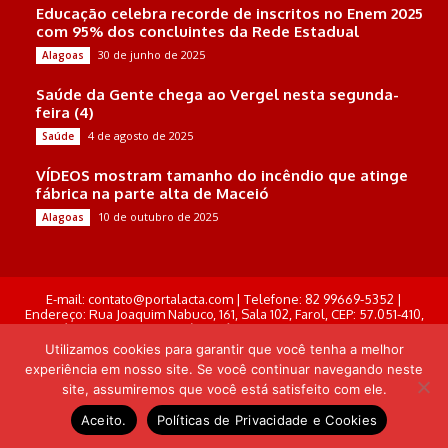
Educação celebra recorde de inscritos no Enem 2025
com 95% dos concluintes da Rede Estadual
30 de junho de 2025
Alagoas
Saúde da Gente chega ao Vergel nesta segunda-
feira (4)
4 de agosto de 2025
Saúde
VÍDEOS mostram tamanho do incêndio que atinge
fábrica na parte alta de Maceió
10 de outubro de 2025
Alagoas
E-mail: contato@portalacta.com | Telefone: 82 99669-5352 |
Endereço: Rua Joaquim Nabuco, 161, Sala 102, Farol, CEP: 57.051-410,
Maceió, Alagoas . Responsável Técnico: Derek Gustavo de Morais
Pereira
Utilizamos cookies para garantir que você tenha a melhor
experiência em nosso site. Se você continuar navegando neste
© Portal Acta - 2025-2026.
site, assumiremos que você está satisfeito com ele.
Desenvolvido por: Arthur Almeida
Aceito.
Políticas de Privacidade e Cookies