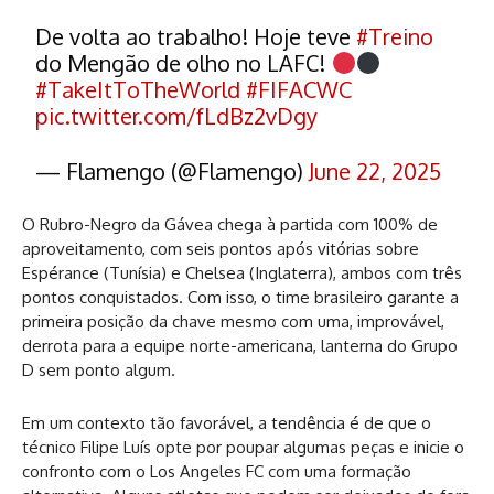
De volta ao trabalho! Hoje teve
#Treino
do Mengão de olho no LAFC!
#TakeItToTheWorld
#FIFACWC
pic.twitter.com/fLdBz2vDgy
— Flamengo (@Flamengo)
June 22, 2025
O Rubro-Negro da Gávea chega à partida com 100% de
aproveitamento, com seis pontos após vitórias sobre
Espérance (Tunísia) e Chelsea (Inglaterra), ambos com três
pontos conquistados. Com isso, o time brasileiro garante a
primeira posição da chave mesmo com uma, improvável,
derrota para a equipe norte-americana, lanterna do Grupo
D sem ponto algum.
Em um contexto tão favorável, a tendência é de que o
técnico Filipe Luís opte por poupar algumas peças e inicie o
confronto com o Los Angeles FC com uma formação