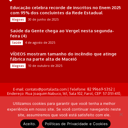
Educação celebra recorde de inscritos no Enem 2025
com 95% dos concluintes da Rede Estadual
30 de junho de 2025
Alagoas
Saúde da Gente chega ao Vergel nesta segunda-
feira (4)
4 de agosto de 2025
Saúde
VÍDEOS mostram tamanho do incêndio que atinge
fábrica na parte alta de Maceió
10 de outubro de 2025
Alagoas
E-mail: contato@portalacta.com | Telefone: 82 99669-5352 |
Endereço: Rua Joaquim Nabuco, 161, Sala 102, Farol, CEP: 57.051-410,
Maceió, Alagoas . Responsável Técnico: Derek Gustavo de Morais
Pereira
Utilizamos cookies para garantir que você tenha a melhor
experiência em nosso site. Se você continuar navegando neste
© Portal Acta - 2025-2026.
site, assumiremos que você está satisfeito com ele.
Desenvolvido por: Arthur Almeida
Aceito.
Políticas de Privacidade e Cookies