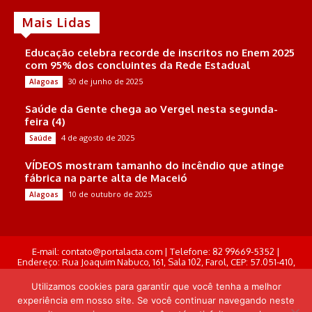
Mais Lidas
Educação celebra recorde de inscritos no Enem 2025
com 95% dos concluintes da Rede Estadual
30 de junho de 2025
Alagoas
Saúde da Gente chega ao Vergel nesta segunda-
feira (4)
4 de agosto de 2025
Saúde
VÍDEOS mostram tamanho do incêndio que atinge
fábrica na parte alta de Maceió
10 de outubro de 2025
Alagoas
E-mail: contato@portalacta.com | Telefone: 82 99669-5352 |
Endereço: Rua Joaquim Nabuco, 161, Sala 102, Farol, CEP: 57.051-410,
Maceió, Alagoas . Responsável Técnico: Derek Gustavo de Morais
Pereira
Utilizamos cookies para garantir que você tenha a melhor
experiência em nosso site. Se você continuar navegando neste