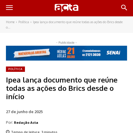
Home
Política
Ipea lança documento que reúne todas as ações do Brics desde
o...
- Publicidade -
POLÍTICA
Ipea lança documento que reúne
todas as ações do Brics desde o
início
27 de junho de 2025
Por:
Redação Acta
Tempo de leitura:
3
minutos