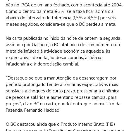
não no IPCA de um ano fechado, como acontecia até 2004.
Como o centro da meta é 3%, se a taxa ficar acima ou
abaixo do intervalo de tolerância (1,5% a 4,5%) por seis
meses seguidos, considera-se que o BC perdeu a meta.
Na carta publicada no início da noite de ontem, a segunda
assinada por Galípolo, o BC atribuiu o descumprimento da
meta de inflação à atividade econômica aquecida, às
expectativas de inflação desancoradas, à inércia
inflacionária e à depreciação cambial.
“Destaque-se que a manutenção da desancoragem por
período prolongado tende a tornar as expectativas mais
sensíveis a choques de curto prazo, pressionar a dinâmica
de preços e salários e aumentar o repasse cambial para
preços”, diz o BC na carta, que foi entregue ao ministro da
Fazenda, Fernando Haddad.
O BC destacou ainda que o Produto Interno Bruto (PIB)
teve um crescimento “significativo” no início do ano, puxado