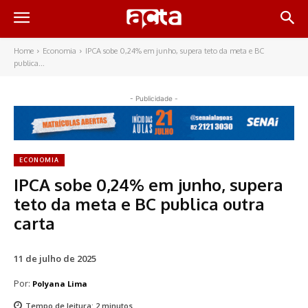
Home
Economia
IPCA sobe 0,24% em junho, supera teto da meta e BC
publica...
- Publicidade -
ECONOMIA
IPCA sobe 0,24% em junho, supera
teto da meta e BC publica outra
carta
11 de julho de 2025
Por:
Polyana Lima
Tempo de leitura:
2
minutos