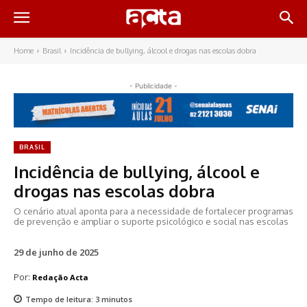
Home
Brasil
Incidência de bullying, álcool e drogas nas escolas dobra
- Publicidade -
BRASIL
Incidência de bullying, álcool e
drogas nas escolas dobra
O cenário atual aponta para a necessidade de fortalecer programas
de prevenção e ampliar o suporte psicológico e social nas escolas
29 de junho de 2025
Por:
Redação Acta
Tempo de leitura:
3
minutos