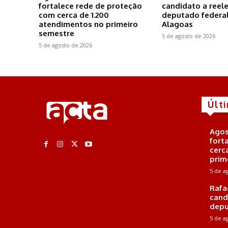
fortalece rede de proteção
candidato a reel
com cerca de 1.200
deputado federal
atendimentos no primeiro
Alagoas
semestre
5 de agosto de 2026
5 de agosto de 2026
Últ
Agos
fort
cerc
prim
5 de a
Rafa
cand
depu
5 de a