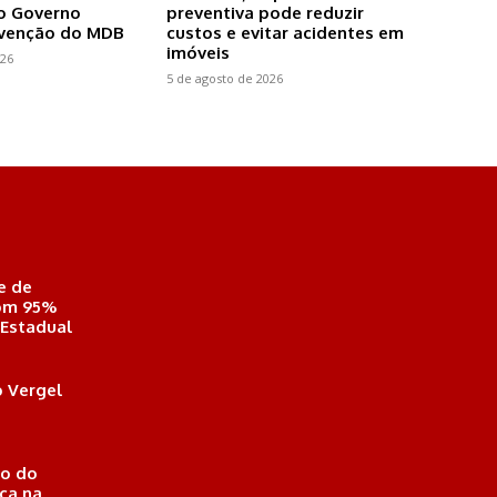
o Governo
preventiva pode reduzir
nvenção do MDB
custos e evitar acidentes em
imóveis
026
5 de agosto de 2026
e de
com 95%
 Estadual
 Vergel
o do
ica na