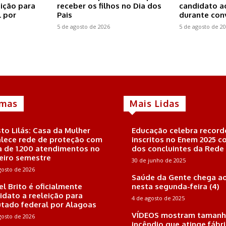
eição para
receber os filhos no Dia dos
candidato a
 por
Pais
durante co
5 de agosto de 2026
5 de agosto de 2
imas
Mais Lidas
to Lilás: Casa da Mulher
Educação celebra record
alece rede de proteção com
inscritos no Enem 2025 
a de 1.200 atendimentos no
dos concluintes da Rede
eiro semestre
30 de junho de 2025
gosto de 2026
Saúde da Gente chega ao
el Brito é oficialmente
nesta segunda-feira (4)
idato a reeleição para
4 de agosto de 2025
tado federal por Alagoas
VÍDEOS mostram tamanh
gosto de 2026
incêndio que atinge fábr