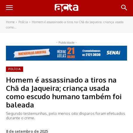
Home
Polícia
Homem é assassinado a tiros na Chã da Jaqueira; criança usada
como...
- Publicidade -
POLÍCIA
Homem é assassinado a tiros na
Chã da Jaqueira; criança usada
como escudo humano também foi
baleada
Segundo testemunhas, pelo menos oito disparos foram efetuados
durante o crime.
8 de setembro de 2025