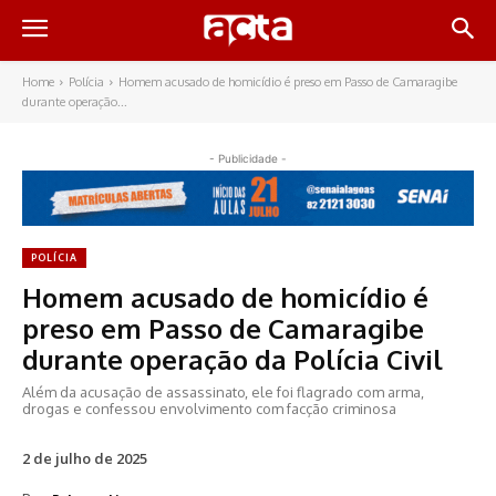
Home
Polícia
Homem acusado de homicídio é preso em Passo de Camaragibe
durante operação...
- Publicidade -
POLÍCIA
Homem acusado de homicídio é
preso em Passo de Camaragibe
durante operação da Polícia Civil
Além da acusação de assassinato, ele foi flagrado com arma,
drogas e confessou envolvimento com facção criminosa
2 de julho de 2025