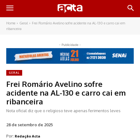
Home
Geral
Frei Romário Avelino sofre acidente na AL-130 e carro cai em
ribanceira
- Publicidade -
GERAL
Frei Romário Avelino sofre
acidente na AL-130 e carro cai em
ribanceira
Nota oficial diz que o religioso teve apenas ferimentos leves
28 de setembro de 2025
Por:
Redação Acta