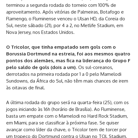
terminou a segunda rodada do torneio com 100% de
aproveitamento. Após vitórias de Palmeiras, Botafogo e
Flamengo, o Fluminense venceu o Ulsan HD, da Coreia do
Sul, neste sábado (21), por 4 a 2, no Metlife Stadium, em
Nova Jersey, nos Estados Unidos.
O Tricolor, que tinha empatado sem gols com o
Borussia Dortmund na estreia, foi aos mesmos quatro
pontos dos alemães, mas fica na liderança do Grupo F
pelo saldo de gols (dois a um)
. Os sul-coreanos,
derrotados na primeira rodada por 1 a 0 pelo Mamelodi
Sundowns, da África do Sul, não têm mais chances de irem
às oitavas de final.
A última rodada do grupo será na quarta-feira (25), com os
jogos iniciando às 16h (horário de Brasília). Ao Fluminense,
basta um empate com o Mamelodi no Hard Rock Stadium,
em Miami, para se classificar à próxima fase. Se quiser
avançar como líder da chave, o Tricolor tem de torcer por
um tropeço do Dortmund contra o Ulsan no TQL Stadium,