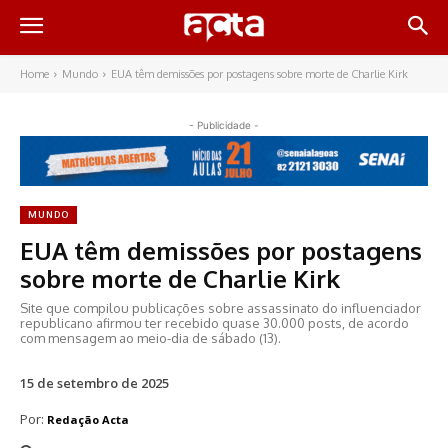
Home
Mundo
EUA têm demissões por postagens sobre morte de Charlie Kirk
- Publicidade -
MUNDO
EUA têm demissões por postagens
sobre morte de Charlie Kirk
Site que compilou publicações sobre assassinato do influenciador
republicano afirmou ter recebido quase 30.000 posts, de acordo
com mensagem ao meio-dia de sábado (13).
15 de setembro de 2025
Por:
Redação Acta