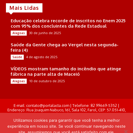
Mais Lidas
Educação celebra recorde de inscritos no Enem 2025
com 95% dos concluintes da Rede Estadual
30 de junho de 2025
Alagoas
Saúde da Gente chega ao Vergel nesta segunda-
feira (4)
4 de agosto de 2025
Saúde
VÍDEOS mostram tamanho do incêndio que atinge
fábrica na parte alta de Maceió
10 de outubro de 2025
Alagoas
E-mail: contato@portalacta.com | Telefone: 82 99669-5352 |
Endereço: Rua Joaquim Nabuco, 161, Sala 102, Farol, CEP: 57.051-410,
Maceió, Alagoas . Responsável Técnico: Derek Gustavo de Morais
Pereira
Utilizamos cookies para garantir que você tenha a melhor
experiência em nosso site. Se você continuar navegando neste
© Portal Acta - 2025-2026.
site, assumiremos que você está satisfeito com ele.