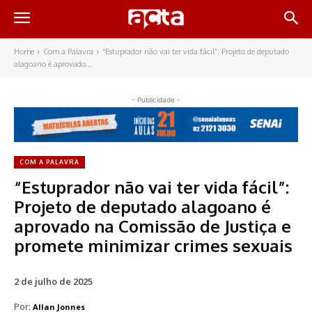
Home
Com a Palavra
“Estuprador não vai ter vida fácil”: Projeto de deputado
alagoano é aprovado...
- Publicidade -
COM A PALAVRA
“Estuprador não vai ter vida fácil”:
Projeto de deputado alagoano é
aprovado na Comissão de Justiça e
promete minimizar crimes sexuais
2 de julho de 2025
Por:
Allan Jonnes