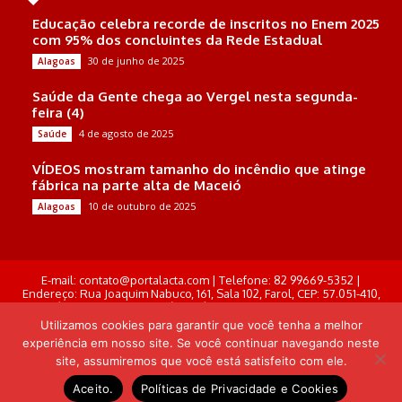
Educação celebra recorde de inscritos no Enem 2025
com 95% dos concluintes da Rede Estadual
30 de junho de 2025
Alagoas
Saúde da Gente chega ao Vergel nesta segunda-
feira (4)
4 de agosto de 2025
Saúde
VÍDEOS mostram tamanho do incêndio que atinge
fábrica na parte alta de Maceió
10 de outubro de 2025
Alagoas
E-mail: contato@portalacta.com | Telefone: 82 99669-5352 |
Endereço: Rua Joaquim Nabuco, 161, Sala 102, Farol, CEP: 57.051-410,
Maceió, Alagoas . Responsável Técnico: Derek Gustavo de Morais
Pereira
Utilizamos cookies para garantir que você tenha a melhor
experiência em nosso site. Se você continuar navegando neste
© Portal Acta - 2025-2026.
site, assumiremos que você está satisfeito com ele.
Desenvolvido por: Arthur Almeida
Aceito.
Políticas de Privacidade e Cookies