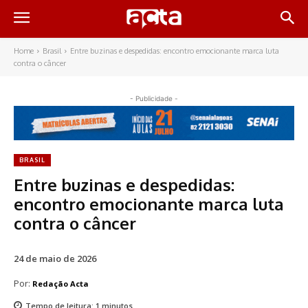
Home
Brasil
Entre buzinas e despedidas: encontro emocionante marca luta
contra o câncer
- Publicidade -
BRASIL
Entre buzinas e despedidas:
encontro emocionante marca luta
contra o câncer
24 de maio de 2026
Por:
Redação Acta
Tempo de leitura:
1
minutos