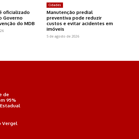
Cidades
é oficializado
Manutenção predial
o Governo
preventiva pode reduzir
nvenção do MDB
custos e evitar acidentes em
imóveis
026
5 de agosto de 2026
e de
com 95%
 Estadual
 Vergel