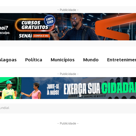
- Publicidade -
Alagoas
Política
Municípios
Mundo
Entretenime
- Publicidade -
undial
- Publicidade -