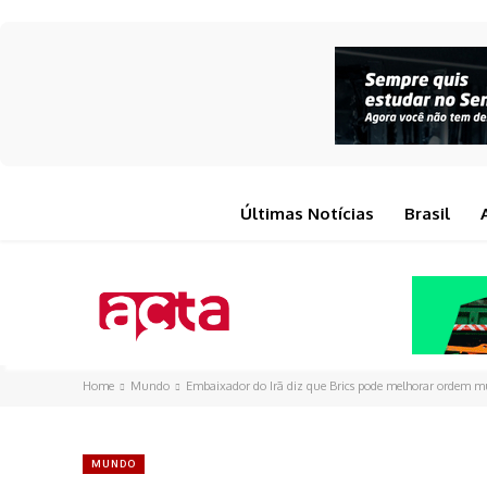
Últimas Notícias
Brasil
Home
Mundo
Embaixador do Irã diz que Brics pode melhorar ordem m
MUNDO