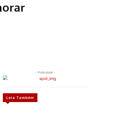
horar
- Publicidade -
Leia Também