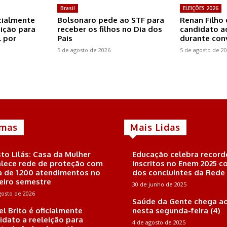
Brasil
ELEIÇÕES 2026
icialmente
Bolsonaro pede ao STF para
Renan Filho 
eição para
receber os filhos no Dia dos
candidato a
 por
Pais
durante co
5 de agosto de 2026
5 de agosto de 2
imas
Mais Lidas
to Lilás: Casa da Mulher
Educação celebra record
alece rede de proteção com
inscritos no Enem 2025 
a de 1.200 atendimentos no
dos concluintes da Rede
eiro semestre
30 de junho de 2025
gosto de 2026
Saúde da Gente chega ao
el Brito é oficialmente
nesta segunda-feira (4)
idato a reeleição para
4 de agosto de 2025