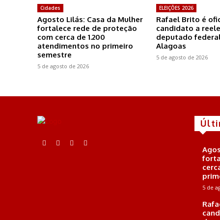
Cidades
ELEIÇÕES 2026
Agosto Lilás: Casa da Mulher
Rafael Brito é of
fortalece rede de proteção
candidato a reel
com cerca de 1.200
deputado federal
atendimentos no primeiro
Alagoas
semestre
5 de agosto de 2026
5 de agosto de 2026
Últ
Agos
fort
cerc
prim
5 de a
Rafa
cand