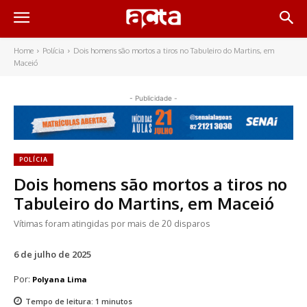
Home
Polícia
Dois homens são mortos a tiros no Tabuleiro do Martins, em
Maceió
- Publicidade -
POLÍCIA
Dois homens são mortos a tiros no
Tabuleiro do Martins, em Maceió
Vítimas foram atingidas por mais de 20 disparos
6 de julho de 2025
Por:
Polyana Lima
Tempo de leitura:
1
minutos