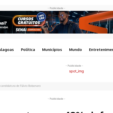
- Publicidade -
Alagoas
Política
Municípios
Mundo
Entretenime
- Publicidade -
 candidatura de Flávio Bolsonaro
- Publicidade -