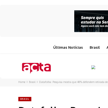
Últimas Notícias
Brasil
Home
Brasil
Datafolha: Pesquisa mostra que 48% defendem retirada de
BRASIL