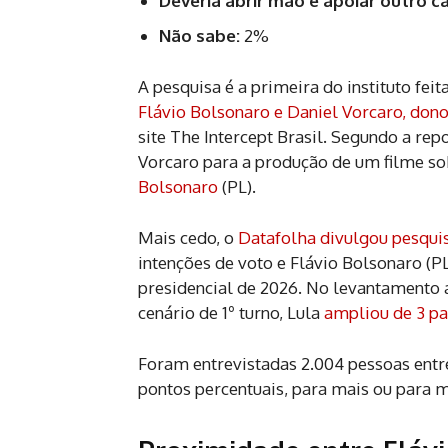
Deveria abrir mão e apoiar outro c
Não sabe:
2%
A pesquisa é a primeira do instituto fei
Flávio Bolsonaro e Daniel Vorcaro, don
site The Intercept Brasil. Segundo a rep
Vorcaro para a produção de um filme sob
Bolsonaro
(PL).
Mais cedo, o
Datafolha divulgou pesqui
intenções de voto e Flávio Bolsonaro (P
presidencial de 2026. No levantamento 
cenário de 1º turno, Lula
ampliou de 3 pa
Foram entrevistadas 2.004 pessoas entre
pontos percentuais, para mais ou para m