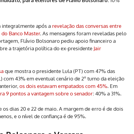
andidato, para eleitores de Flávio Bolsonaro:
10%
ta integralmente após a
revelação das conversas entre
o do Banco Master
. As mensagens foram reveladas pelo
ortagem, Flávio Bolsonaro pediu apoio financeiro a
re a trajetória política do ex-presidente
Jair
sa
que mostra o presidente Lula (PT) com 47% das
L) com 43% em eventual cenário de 2º turno da eleição
anterior,
os dois estavam empatados com 45%
. Em
ra 9 pontos a vantagem sobre o senador
: 40% a 31%.
 os dias 20 e 22 de maio. A margem de erro é de dois
enos, e o nível de confiança é de 95%.