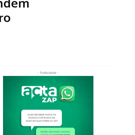
endem
ro
- Publicidade -