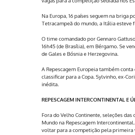
vagas para a competição sediada nos Es
Na Europa, 16 países seguem na briga po
Tetracampeã do mundo, a Itália esteve f
O time comandado por Gennaro Gattuso en
16h45 (de Brasília), em Bérgamo. Se venc
de Gales e Bósnia e Herzegovina.
A Repescagem Europeia também conta co
classificar para a Copa. Sylvinho, ex-Co
inédita.
REPESCAGEM INTERCONTINENTAL E Ú
Fora do Velho Continente, seleções das
Mundo na Repescagem Intercontinental.
voltar para a competição pela primeira v