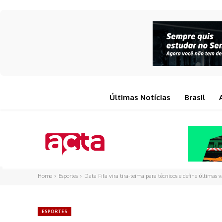
Últimas Notícias
Brasil
Home
Esportes
Data Fifa vira tira-teima para técnicos e define últimas 
ESPORTES