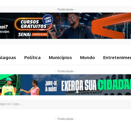
- Publicidade -
Alagoas
Política
Municípios
Mundo
Entretenime
- Publicidade -
vagas na Copa;...
- Publicidade -