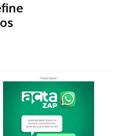
efine
gos
- Publicidade -