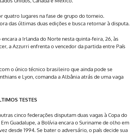
tados Unidos, Canadá e México.
r quatro lugares na fase de grupo do torneio.
ora das últimas duas edições e busca retornar à disputa.
cara a Irlanda do Norte nesta quinta-feira, 26, às
er, a Azzurri enfrenta o vencedor da partida entre País
m o único técnico brasileiro que ainda pode se
rinthians e Lyon, comanda a Albânia atrás de uma vaga
LTIMOS TESTES
 outras cinco federações disputam duas vagas à Copa do
 Em Guadalupe, a Bolívia encara o Suriname de olho em
ez desde 1994. Se bater o adversário, o país decide sua