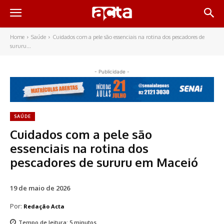
Home
Saúde
Cuidados com a pele são essenciais na rotina dos pescadores de
sururu...
- Publicidade -
SAÚDE
Cuidados com a pele são
essenciais na rotina dos
pescadores de sururu em Maceió
19 de maio de 2026
Por:
Redação Acta
Tempo de leitura:
5
minutos