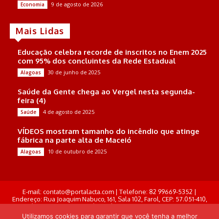
9 de agosto de 2026
Economia
Mais Lidas
Educação celebra recorde de inscritos no Enem 2025
com 95% dos concluintes da Rede Estadual
30 de junho de 2025
Alagoas
Saúde da Gente chega ao Vergel nesta segunda-
feira (4)
4 de agosto de 2025
Saúde
VÍDEOS mostram tamanho do incêndio que atinge
fábrica na parte alta de Maceió
10 de outubro de 2025
Alagoas
E-mail: contato@portalacta.com | Telefone: 82 99669-5352 |
Endereço: Rua Joaquim Nabuco, 161, Sala 102, Farol, CEP: 57.051-410,
Maceió, Alagoas . Responsável Técnico: Derek Gustavo de Morais
Pereira
Utilizamos cookies para garantir que você tenha a melhor